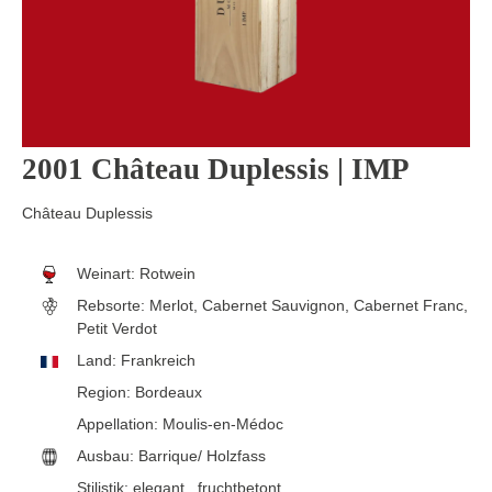
2001 Château Duplessis | IMP
Château Duplessis
Weinart:
Rotwein
Rebsorte:
Merlot, Cabernet Sauvignon, Cabernet Franc,
Petit Verdot
Land:
Frankreich
Region:
Bordeaux
Appellation:
Moulis-en-Médoc
Ausbau:
Barrique/ Holzfass
Stilistik:
elegant
, fruchtbetont