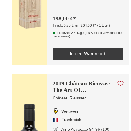
198,00 €*
Inhalt:
0.75 Liter
(264,00 €* / 1 Liter)
Lieferzeit 2-4 Tage (Ins Ausland abweichende
Lieferzeiten)
In den Warenkorb
2019 Château Rieussec -
The Art Of
Metamorphosis
Château Rieussec
Weißwein
Frankreich
Wine Advocate 94-96 /100