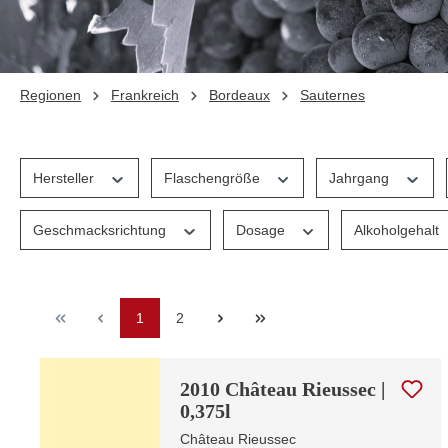
Regionen
Frankreich
Bordeaux
Sauternes
Hersteller
Flaschengröße
Jahrgang
Geschmacksrichtung
Dosage
Alkoholgehalt
Seite
Seite
1
2
2010 Château Rieussec |
0,375l
Château Rieussec