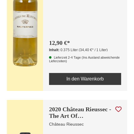
12,90 €*
Inhalt:
0.375 Liter
(34,40 €* / 1 Liter)
Lieferzeit 2-4 Tage (Ins Ausland abweichende
Lieferzeiten)
In den Warenkorb
2020 Château Rieussec -
The Art Of
Metamorphosis
Château Rieussec