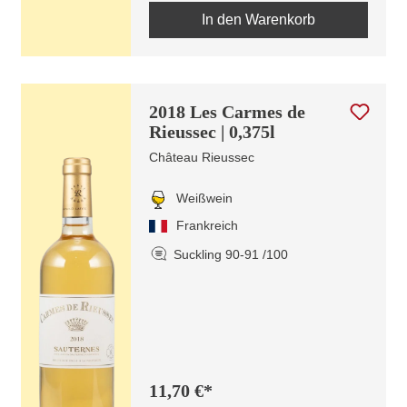
In den Warenkorb
2018 Les Carmes de
Rieussec | 0,375l
Château Rieussec
Weißwein
Frankreich
Suckling 90-91 /100
11,70 €*