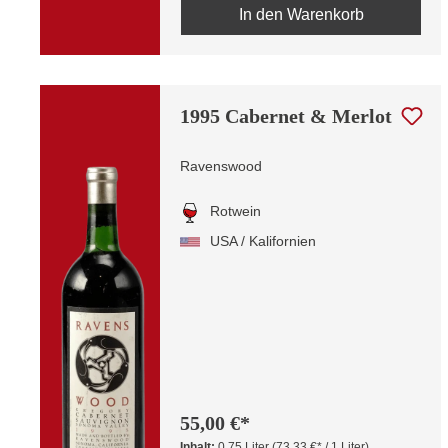
In den Warenkorb
1995 Cabernet & Merlot
Ravenswood
Rotwein
USA / Kalifornien
55,00 €*
Inhalt:
0.75 Liter
(73,33 €* / 1 Liter)