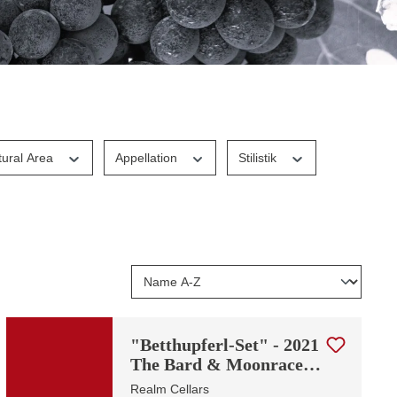
tural Area
Appellation
Stilistik
"Betthupferl-Set" - 2021
The Bard & Moonracer |
0,375l
Realm Cellars