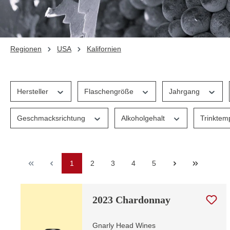
Regionen
USA
Kalifornien
Hersteller
Flaschengröße
Jahrgang
Geschmacksrichtung
Alkoholgehalt
Trinktem
Seite
Seite
Seite
Seite
Seite
1
2
3
4
5
2023 Chardonnay
Gnarly Head Wines