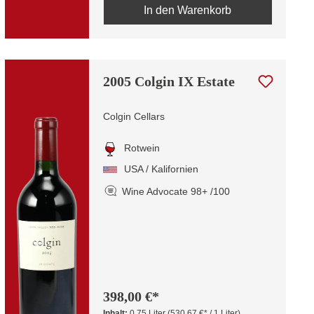
In den Warenkorb
2005 Colgin IX Estate
Colgin Cellars
Rotwein
USA / Kalifornien
Wine Advocate 98+ /100
398,00 €*
Inhalt:
0.75 Liter
(530,67 €* / 1 Liter)