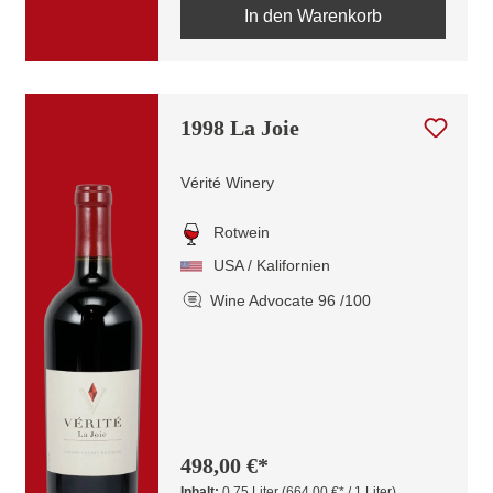
In den Warenkorb
1998 La Joie
Vérité Winery
Rotwein
USA / Kalifornien
Wine Advocate 96 /100
498,00 €*
Inhalt:
0.75 Liter
(664,00 €* / 1 Liter)