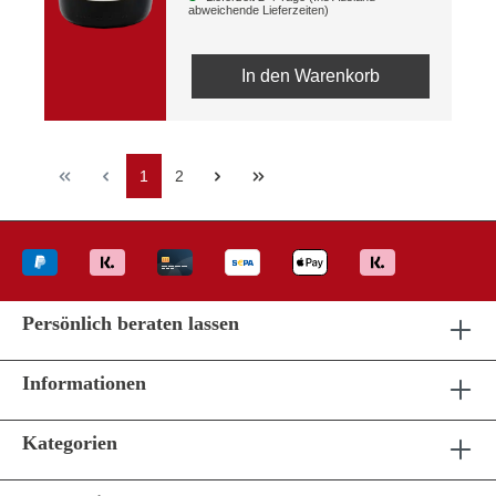
abweichende Lieferzeiten)
In den Warenkorb
Seite
Seite
1
2
Persönlich beraten lassen
Informationen
Kategorien