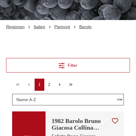
Regionen
Italien
Piemont
Barolo
Filter
Seite
Seite
1
2
1982 Barolo Bruno
Giacosa Collina
Rionda
Falletto Bruno Giacosa