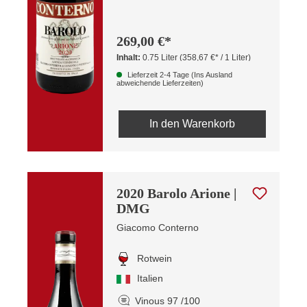
269,00 €*
Inhalt:
0.75 Liter
(358,67 €* / 1 Liter)
Lieferzeit 2-4 Tage (Ins Ausland
abweichende Lieferzeiten)
In den Warenkorb
2020 Barolo Arione |
DMG
Giacomo Conterno
Rotwein
Italien
Vinous 97 /100