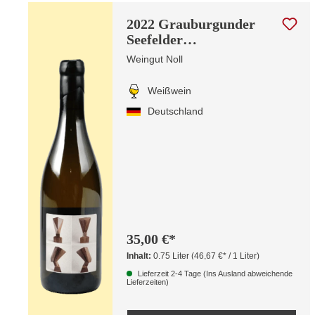
2022 Grauburgunder
Seefelder
Maltesergarten | Edition
Weingut Noll
Knubben
Weißwein
Deutschland
35,00 €*
Inhalt:
0.75 Liter
(46,67 €* / 1 Liter)
Lieferzeit 2-4 Tage (Ins Ausland abweichende
Lieferzeiten)