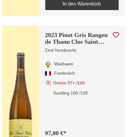
In den Warenkorb
2023 Pinot Gris Rangen
de Thann Clos Saint
Urbain Grand Cru
Zind Humbrecht
Weißwein
Frankreich
Grimm 97+ /100
Suckling 100 /100
97,00 €*