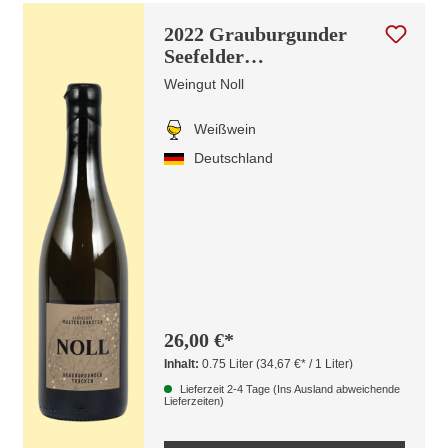
2022 Grauburgunder
Seefelder
Maltesergarten
Weingut Noll
Lagenwein
Weißwein
Deutschland
26,00 €*
Inhalt:
0.75 Liter
(34,67 €* / 1 Liter)
Lieferzeit 2-4 Tage (Ins Ausland abweichende
Lieferzeiten)