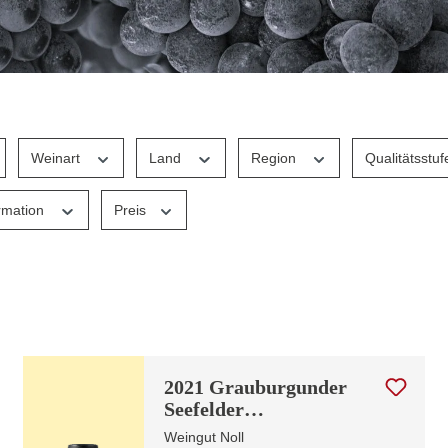
Weinart
Land
Region
Qualitätsstu
rmation
Preis
2021 Grauburgunder
Seefelder
Maltesergarten | Edition
Weingut Noll