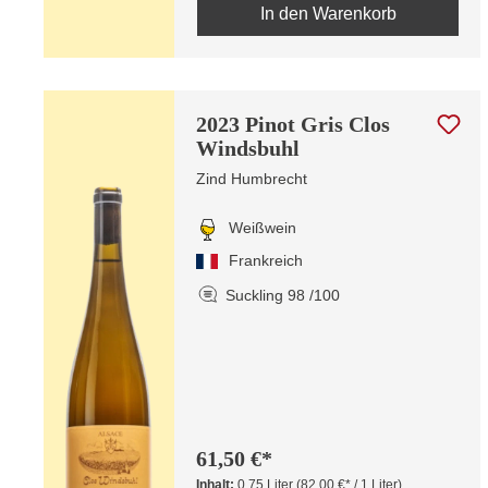
In den Warenkorb
2023 Pinot Gris Clos
Windsbuhl
Zind Humbrecht
Weißwein
Frankreich
Suckling 98 /100
61,50 €*
Inhalt:
0.75 Liter
(82,00 €* / 1 Liter)