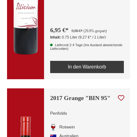
6,95 €*
9,90 €*
(29.8% gespart)
Inhalt:
0.75 Liter
(9,27 €* / 1 Liter)
Lieferzeit 2-4 Tage (Ins Ausland abweichende
Lieferzeiten)
In den Warenkorb
2017 Grange "BIN 95"
Penfolds
Rotwein
Australien