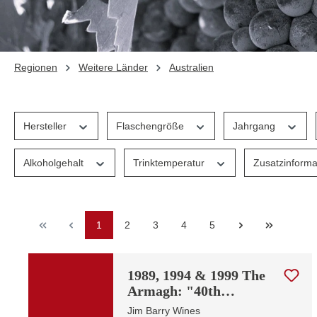
Regionen
Weitere Länder
Australien
Hersteller
Flaschengröße
Jahrgang
Alkoholgehalt
Trinktemperatur
Zusatzinform
Seite
Seite
Seite
Seite
Seite
1
2
3
4
5
1989, 1994 & 1999 The
Armagh: "40th
Anniversary" -3er OHK
Jim Barry Wines