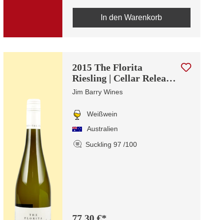
In den Warenkorb
2015 The Florita
Riesling | Cellar Release
2025
Jim Barry Wines
Weißwein
Australien
Suckling 97 /100
77,30 €*