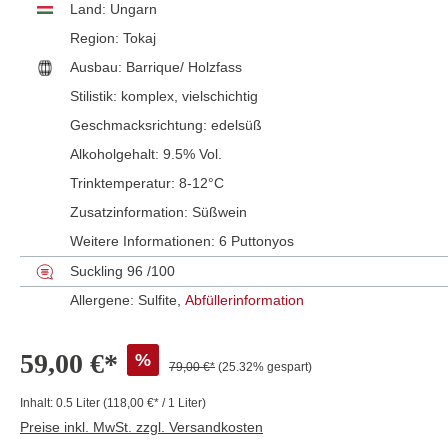
Land:
Ungarn
Region:
Tokaj
Ausbau:
Barrique/ Holzfass
Stilistik:
komplex
, vielschichtig
Geschmacksrichtung:
edelsüß
Alkoholgehalt:
9.5% Vol.
Trinktemperatur:
8-12°C
Zusatzinformation:
Süßwein
Weitere Informationen:
6 Puttonyos
Suckling 96 /100
Allergene: Sulfite,
Abfüllerinformation
59,00 €*
%
79,00 €*
(25.32% gespart)
Inhalt:
0.5 Liter
(118,00 €* / 1 Liter)
Preise inkl. MwSt. zzgl. Versandkosten