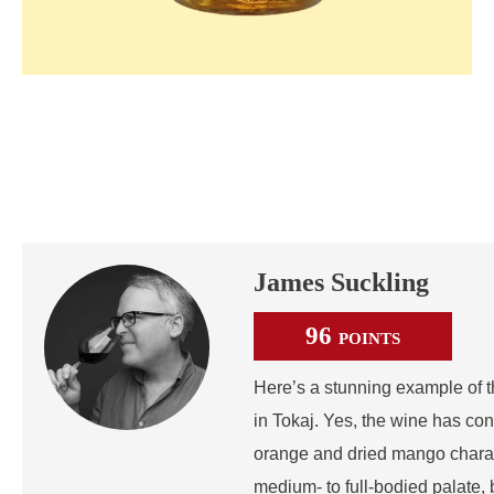
James Suckling
96
POINTS
Here’s a stunning example of t
in Tokaj. Yes, the wine has co
orange and dried mango charac
medium- to full-bodied palate, b