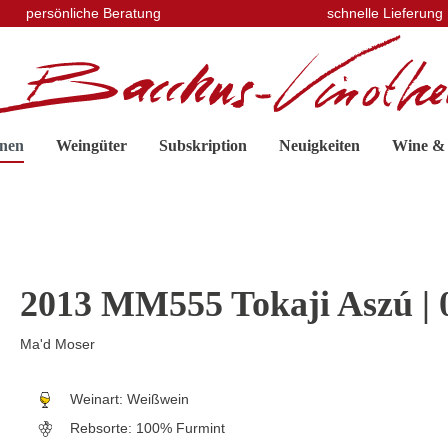
persönliche Beratung
schnelle Lieferung
nen
Weingüter
Subskription
Neuigkeiten
Wine &
2013 MM555 Tokaji Aszú | 0
Ma'd Moser
Weinart:
Weißwein
Rebsorte:
100% Furmint