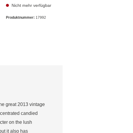
Nicht mehr verfügbar
Produktnummer:
17992
he great 2013 vintage
ncentrated candied
ter on the lush
ut it also has