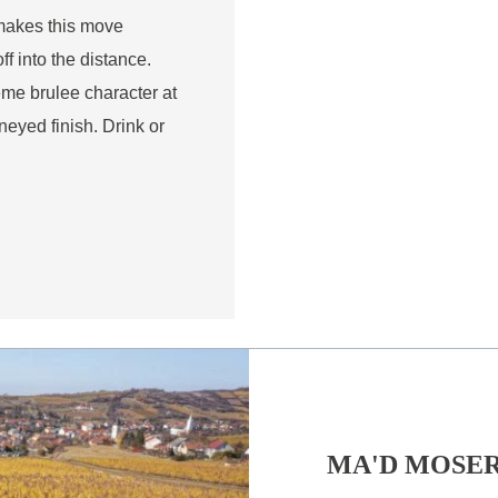
 makes this move
ff into the distance.
me brulee character at
neyed finish. Drink or
MA'D MOSE