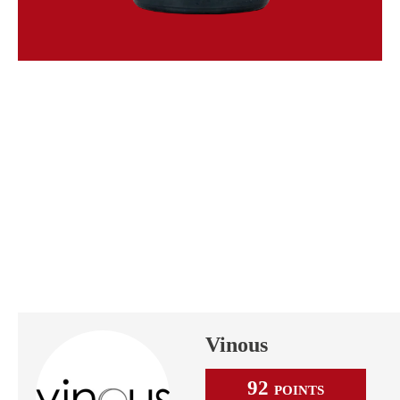
Vinous
92
POINTS