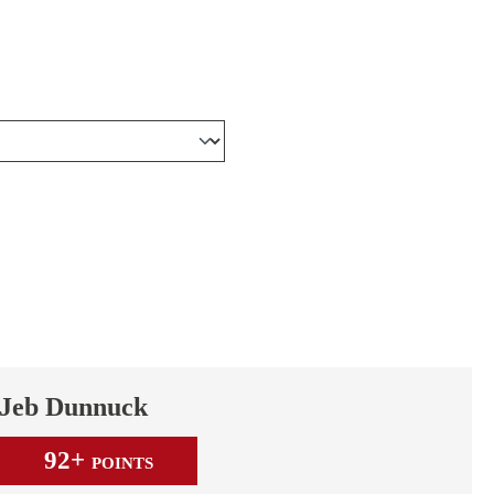
Jeb Dunnuck
92+
POINTS