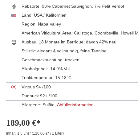
Rebsorte:
93% Cabernet Sauvignon, 7% Petit Verdot
Land:
USA / Kalifornien
Region:
Napa Valley
American Viticultural Area:
Calistoga
, Coombsville
, Howell 
Ausbau:
18 Monate im Barrique, davon 42% neu
Stilistik:
elegant & vollmundig
, feine Tannine
Geschmacksrichtung:
trocken
Alkoholgehalt:
14.9% Vol.
Trinktemperatur:
15-18°C
Vinous 94 /100
Dunnuck 92+ /100
Allergene: Sulfite,
Abfüllerinformation
189,00 €*
Inhalt:
1.5 Liter
(126,00 €* / 1 Liter)