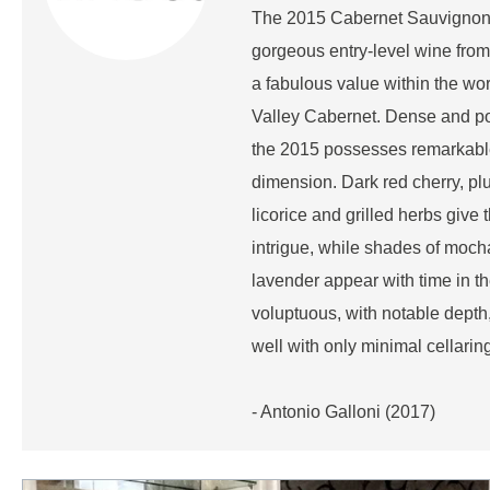
The 2015 Cabernet Sauvignon 
gorgeous entry-level wine from
a fabulous value within the wo
Valley Cabernet. Dense and po
the 2015 possesses remarkable
dimension. Dark red cherry, pl
licorice and grilled herbs give
intrigue, while shades of moc
lavender appear with time in t
voluptuous, with notable depth,
well with only minimal cellaring
- Antonio Galloni (2017)