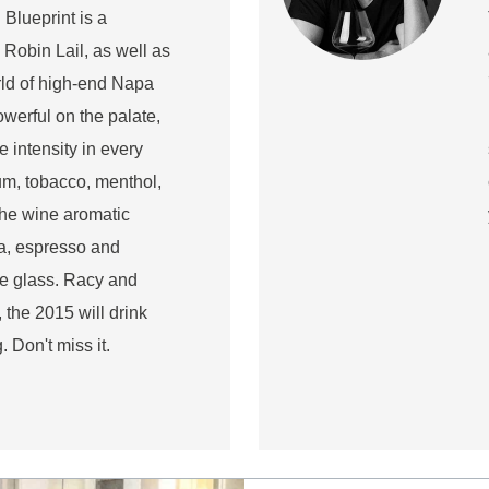
Blueprint is a
 Robin Lail, as well as
rld of high-end Napa
werful on the palate,
 intensity in every
um, tobacco, menthol,
 the wine aromatic
ha, espresso and
he glass. Racy and
 the 2015 will drink
. Don't miss it.