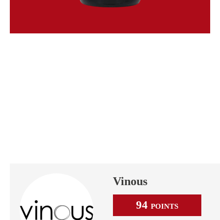
Vinous
94
POINTS