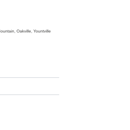
Mountain
, Oakville
, Yountville