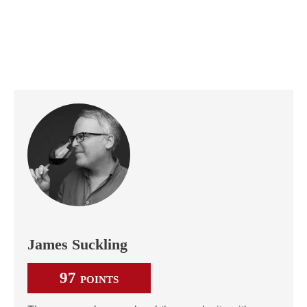
James Suckling
97
POINTS