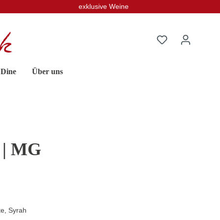
exklusive Weine
 Dine
Über uns
o | MG
te, Syrah