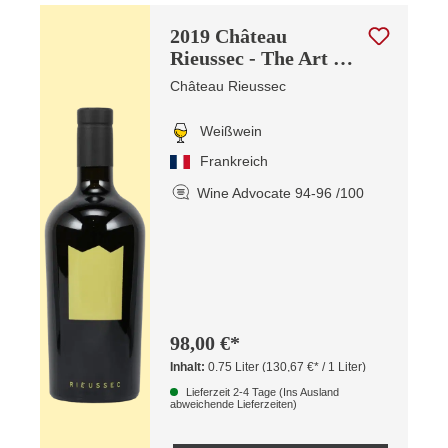
2019 Château
Rieussec - The Art Of
Metamorphosis
Château Rieussec
Weißwein
Frankreich
Wine Advocate 94-96 /100
98,00 €*
Inhalt:
0.75 Liter
(130,67 €* / 1 Liter)
Lieferzeit 2-4 Tage (Ins Ausland
abweichende Lieferzeiten)