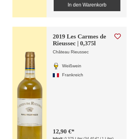
In den Warenkorb
2019 Les Carmes de
Rieussec | 0,375l
Château Rieussec
Weißwein
Frankreich
12,90 €*
Inhalt:
0.375 Liter
(34,40 €* / 1 Liter)