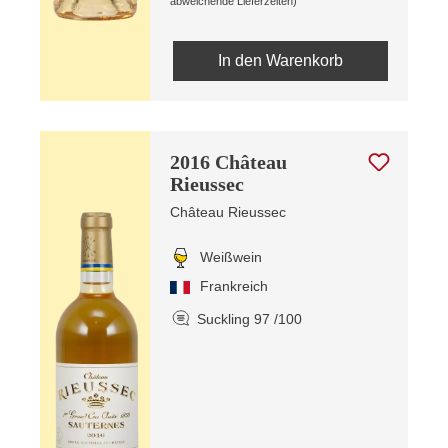
abweichende Lieferzeiten)
In den Warenkorb
2016 Château
Rieussec
Château Rieussec
Weißwein
Frankreich
Suckling 97 /100