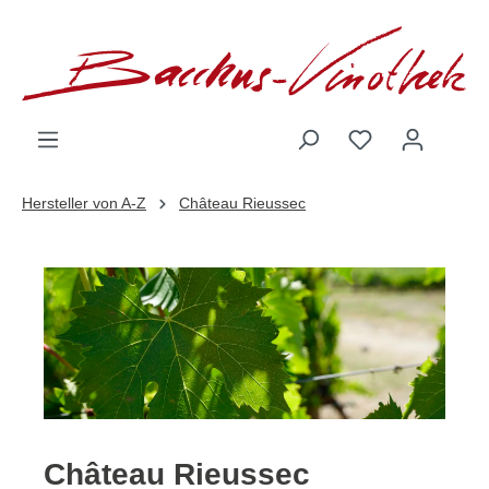
inhalt springen
Hersteller von A-Z
Château Rieussec
Château Rieussec