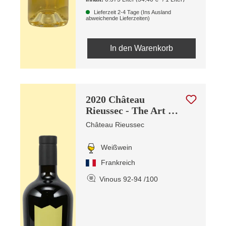
Lieferzeit 2-4 Tage (Ins Ausland
abweichende Lieferzeiten)
In den Warenkorb
2020 Château
Rieussec - The Art Of
Metamorphosis
Château Rieussec
Weißwein
Frankreich
Vinous 92-94 /100