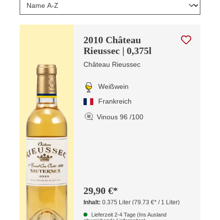
2010 Château
Rieussec | 0,375l
Château Rieussec
Weißwein
Frankreich
Vinous 96 /100
29,90 €*
Inhalt:
0.375 Liter
(79,73 €* / 1 Liter)
Lieferzeit 2-4 Tage (Ins Ausland