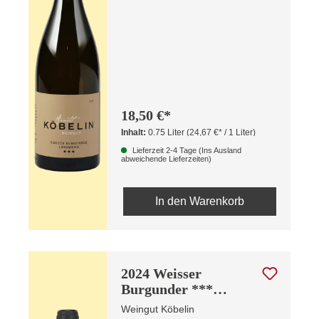
18,50 €*
Inhalt:
0.75 Liter
(24,67 €* / 1 Liter)
Lieferzeit 2-4 Tage (Ins Ausland
abweichende Lieferzeiten)
In den Warenkorb
2024 Weisser
Burgunder ***
Lösswand Spätlese
Weingut Köbelin