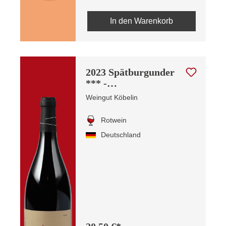
In den Warenkorb
2023 Spätburgunder
*** -
Barrique/Selection -
Weingut Köbelin
Lösswand
Rotwein
Deutschland