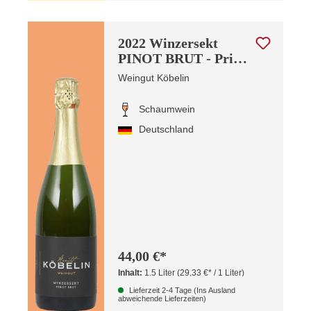
2022 Winzersekt
PINOT BRUT - Privat
Cuvée - | MG
Weingut Köbelin
Schaumwein
Deutschland
44,00 €*
Inhalt:
1.5 Liter
(29,33 €* / 1 Liter)
Lieferzeit 2-4 Tage (Ins Ausland
abweichende Lieferzeiten)