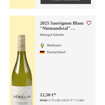
2025 Sauvignon Blanc
"Niemandstal"
Kabinett
Weingut Köbelin
Weißwein
Deutschland
12,50 €*
Inhalt:
0.75 Liter
(16,67 €* / 1 Liter)