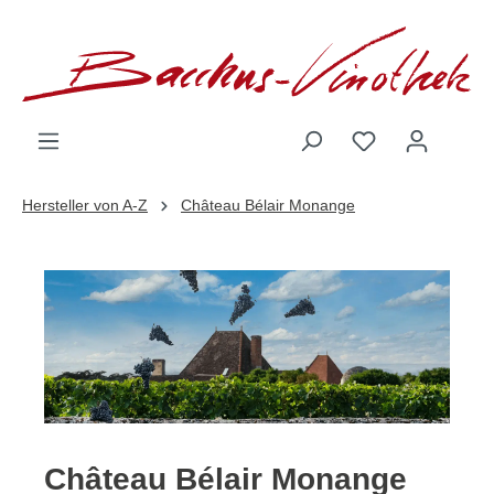
inhalt springen
Hersteller von A-Z
Château Bélair Monange
Château Bélair Monange