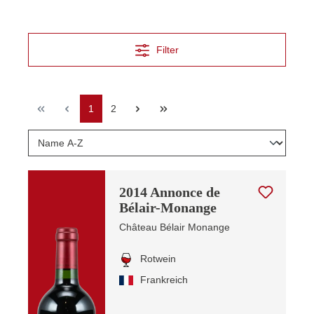
Filter
Seite
Seite
1
2
2014 Annonce de
Bélair-Monange
Château Bélair Monange
Rotwein
Frankreich