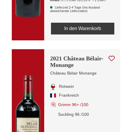
Inhalt:
0.75 Liter
(65,33 €* / 1 Liter)
Lieferzeit 2-4 Tage (Ins Ausland
abweichende Lieferzeiten)
In den Warenkorb
2021 Château Bélair-
Monange
Château Bélair Monange
Rotwein
Frankreich
Grimm 96+ /100
Suckling 96 /100