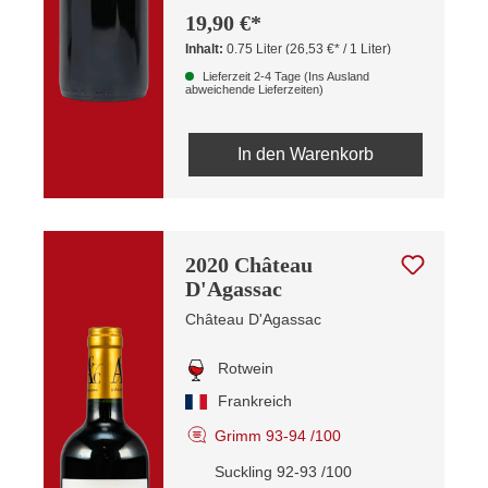
19,90 €*
Inhalt:
0.75 Liter
(26,53 €* / 1 Liter)
Lieferzeit 2-4 Tage (Ins Ausland
abweichende Lieferzeiten)
In den Warenkorb
2020 Château
D'Agassac
Château D'Agassac
Rotwein
Frankreich
Grimm 93-94 /100
Suckling 92-93 /100