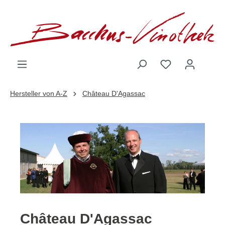
inhalt springen
Hersteller von A-Z
Château D'Agassac
Château D'Agassac