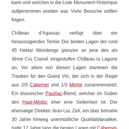
kann und welches in die Liste Monument Historique
aufgenommen worden war. Viele Besuche sollten
folgen.
Château d’Agassac verfügt über ein
herausragendes Terroir. Die besten Lagen der rund
45 Hektar Weinberge grenzen an jene des als
3ème Cru Classé eingestuften Château la Lagune
an. Vor allem von diesen Lagen stammen die
Trauben für den Grand Vin, der sich in der Regel
aus 2/3
Cabernet
und 1/3
Merlot
zusammensetzt.
Ein klassischer
Pauillac
-Blend, welcher im Süden
des
Haut-Médoc
eher eine Seltenheit ist. Der
ehemalige Direktor Jean-Luc Zell, ein über beinahe
30 Jahre hinweg unermüdliche Qualitätsfanatiker,
hatte 17 Jahre lang die besten Lagen mit
Cabernet-