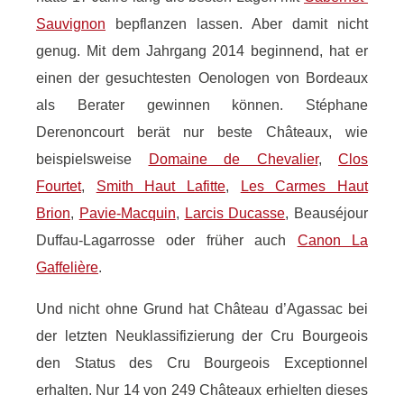
Sauvignon
bepflanzen lassen. Aber damit nicht
genug. Mit dem Jahrgang 2014 beginnend, hat er
einen der gesuchtesten Oenologen von Bordeaux
als Berater gewinnen können. Stéphane
Derenoncourt berät nur beste Châteaux, wie
beispielsweise
Domaine de Chevalier
,
Clos
Fourtet
,
Smith Haut Lafitte
,
Les Carmes Haut
Brion
,
Pavie-Macquin
,
Larcis Ducasse
, Beauséjour
Duffau-Lagarrosse oder früher auch
Canon La
Gaffelière
.
Und nicht ohne Grund hat Château d’Agassac bei
der letzten Neuklassifizierung der Cru Bourgeois
den Status des Cru Bourgeois Exceptionnel
erhalten. Nur 14 von 249 Châteaux erhielten dieses